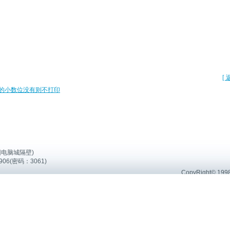
[ 
的小数位没有则不打印
园电脑城隔壁)
906(密码：3061)
CopyRight© 199