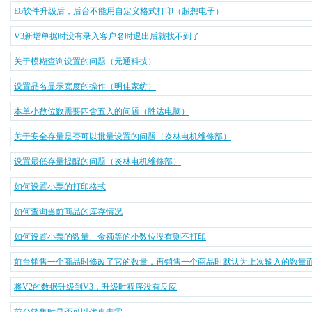
E6软件升级后，后台不能用自定义格式打印（超想电子）
V3新增单据时没有录入客户名时退出后就找不到了
关于模糊查询设置的问题（元通科技）
设置品名显示宽度的操作（明佳家纺）
本单小数位数需要四舍五入的问题（胜达电脑）
关于安全存量是否可以批量设置的问题（炎林电机维修部）
设置最低存量提醒的问题（炎林电机维修部）
如何设置小票的打印格式
如何查询当前商品的库存情况
如何设置小票的数量、金额等的小数位没有则不打印
前台销售一个商品时修改了它的数量，再销售一个商品时默认为上次输入的数量而不
将V2的数据升级到V3，升级时程序没有反应