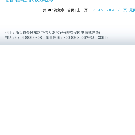
前台销售时是否可以优惠去零
共
292
篇文章 首页 | 上一页 |
1
2
3
4
5
6
7
8
9
|
下一页
|
尾
地址：汕头市金砂东路中信大厦703号(即奋发园电脑城隔壁)
电话：0754-88890808 销售热线：800-8308906(密码：3061)