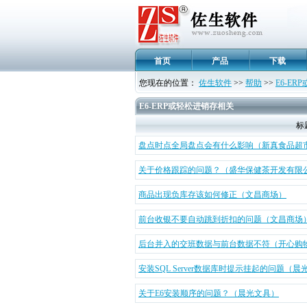
首页
产品
下载
您现在的位置：
佐生软件
>>
帮助
>>
E6-E
E6-ERP或轻松进销存相关
标
盘点时点全局盘点会有什么影响（新真食品超
关于价格跟踪的问题？（盛华保健茶开发有限
商品出现负库存该如何修正（文昌商场）
前台收银不要自动跳到折扣的问题（文昌商场
后台并入的交班数据与前台数据不符（开心购
安装SQL Server数据库时提示挂起的问题（晨
关于E6安装顺序的问题？（晨光文具）