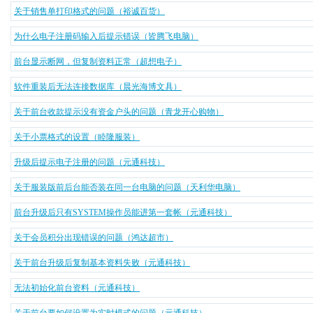
关于销售单打印格式的问题（裕诚百货）
为什么电子注册码输入后提示错误（皆腾飞电脑）
前台显示断网，但复制资料正常（超想电子）
软件重装后无法连接数据库（晨光海博文具）
关于前台收款提示没有资金户头的问题（青龙开心购物）
关于小票格式的设置（睦隆服装）
升级后提示电子注册的问题（元通科技）
关于服装版前后台能否装在同一台电脑的问题（天利华电脑）
前台升级后只有SYSTEM操作员能进第一套帐（元通科技）
关于会员积分出现错误的问题（鸿达超市）
关于前台升级后复制基本资料失败（元通科技）
无法初始化前台资料（元通科技）